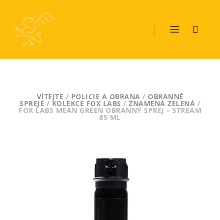
VÍTEJTE
/
POLICIE A OBRANA
/
OBRANNÉ
SPREJE
/
KOLEKCE FOX LABS
/
ZNAMENÁ ZELENÁ
/
FOX LABS MEAN GREEN OBRANNÝ SPREJ – STREAM
85 ML