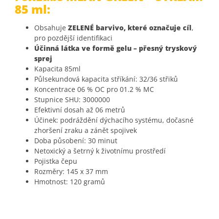
85 ml:
Obsahuje
ZELENÉ barvivo, které označuje cíl
,
pro pozdější identifikaci
Účinná látka ve formě gelu – přesný tryskový
sprej
Kapacita 85ml
Půlsekundová kapacita stříkání: 32/36 střiků
Koncentrace 06 % OC pro 01.2 % MC
Stupnice SHU: 3000000
Efektivní dosah až 06 metrů
Účinek:
podráždění dýchacího systému
,
dočasné
zhoršení zraku a zánět spojivek
Doba působení: 30 minut
Netoxický a šetrný k životnímu prostředí
Pojistka čepu
Rozměry: 145 x 37 mm
Hmotnost: 120 gramů