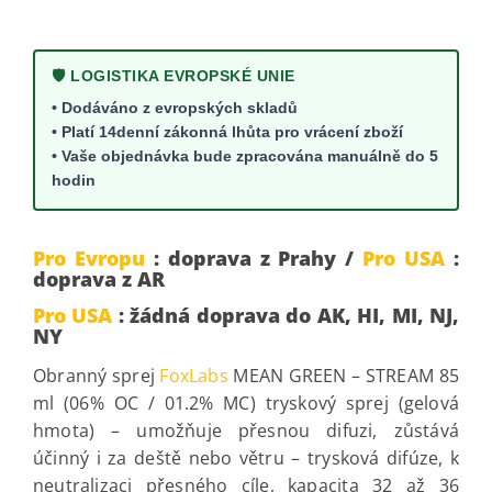
🛡️ LOGISTIKA EVROPSKÉ UNIE
• Dodáváno z evropských skladů
• Platí 14denní zákonná lhůta pro vrácení zboží
• Vaše objednávka bude zpracována manuálně do 5
hodin
Pro Evropu
: doprava z Prahy /
Pro USA
:
doprava z AR
Pro USA
: žádná doprava do AK, HI, MI, NJ,
NY
Obranný sprej
FoxLabs
MEAN GREEN – STREAM 85
ml (06% OC / 01.2% MC)
tryskový sprej (gelová
hmota) – umožňuje přesnou difuzi, zůstává
účinný i za deště nebo větru – trysková difúze, k
neutralizaci přesného cíle, kapacita 32 až 36