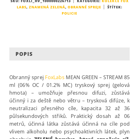
SKU:
FOXLI_HV_1000000226713
KATEGORIE:
KOLEKCE FOX
LABS
,
ZNAMENÁ ZELENÁ
,
OBRANNÉ SPREJE
ŠTÍTEK:
POLICIE
POPIS
Obranný sprej
FoxLabs
MEAN GREEN – STREAM 85
ml (06% OC / 01.2% MC)
tryskový sprej (gelová
hmota) – umožňuje přesnou difuzi, zůstává
účinný i za deště nebo větru – trysková difúze, k
neutralizaci přesného cíle, kapacita 32 až 36
půlsekundových střiků. Praktický dosah až 06
metrů, účinná látka zůstává účinná na cíle pod
vlivem alkoholu nebo psychoaktivních látek, plyn