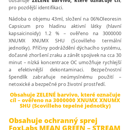
obsahuje
ZELENÉ barvivo, které označuje cíl
,
pro pozdější identifikaci.
Nádoba o objemu 43ml, složení na 06%
Oleoresin
Capsicum
pro hladinu aktivní látky (hlavní
kapsaicinoidy) 1.2 % – ověřeno na 3000000
XNUMX XNUMX SHU (Scovilleho termální
jednotky). Příčiny
podráždění dýchacího systému
,
dočasné zhoršení zraku a zánět spojivek na cca 30
minut – nízká koncentrace OC umožňuje rychlejší
a efektivnější dekontaminaci.
Bezpečnostní
špendlík zabraňuje neúmyslnému použití –
netoxické a bezpečné pro životní prostředí.
Obsahuje ZELENÉ barvivo, které označuje
cíl – ověřeno na 3000000 XNUMX XNUMX
SHU (Scovilleho tepelné jednotky)
Obsahuje ochranný sprej
FoxLabs
MEAN GREEN – STREAM