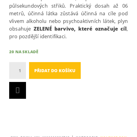
půlsekundových střiků. Praktický dosah až 06
metrů, účinná látka zůstává účinná na cíle pod
vlivem alkoholu nebo psychoaktivních látek, plyn
obsahuje
ZELENÉ barvivo, které označuje cíl
,
pro pozdější identifikaci.
20 NA SKLADĚ
Množství
PŘIDAT DO KOŠÍKU