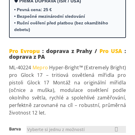
🛡️ PŘÍMÁ DOPRAVA (ISR / USA)
• Pevná cena: 25 €
• Bezpečné mezinárodní sledování
• Ruční ověření před platbou (bez okamžitého
debetu)
Pro Evropu
: doprava z Prahy /
Pro USA
:
doprava z PA
ML-40224
Mepro
Hyper-Bright™ (Extremely Bright)
pro Glock 17 – tritiová osvětlená mířidla pro
pistoli Glock 17 Montáž na originální mířidla
(očnice a muška), modulace osvětlení podle
okolního světla, rychlé a spolehlivé zaměřování,
perfektně zarovnané na cíl – robustní, průměrná
životnost 12 let.
Barva
Vyberte si jednu z možností