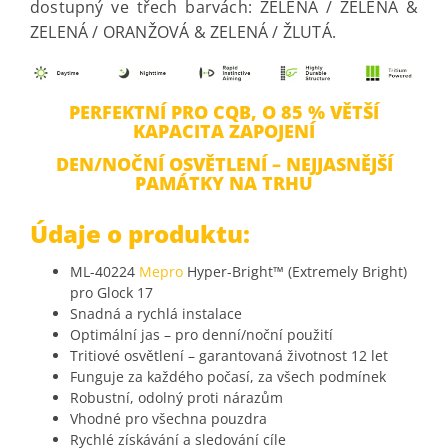
dostupný ve třech barvách: ZELENÁ / ZELENÁ &
ZELENÁ / ORANŽOVÁ & ZELENÁ / ŽLUTÁ.
PERFEKTNÍ PRO CQB, O 85 % VĚTŠÍ
KAPACITA ZAPOJENÍ
DEN/NOČNÍ OSVĚTLENÍ – NEJJASNĚJŠÍ
PAMÁTKY NA TRHU
Údaje o produktu:
ML-40224
Mepro
Hyper-Bright™ (Extremely Bright)
pro Glock 17
Snadná a rychlá instalace
Optimální jas – pro denní/noční použití
Tritiové osvětlení – garantovaná životnost 12 let
Funguje za každého počasí, za všech podmínek
Robustní, odolný proti nárazům
Vhodné pro všechna pouzdra
Rychlé získávání a sledování cíle