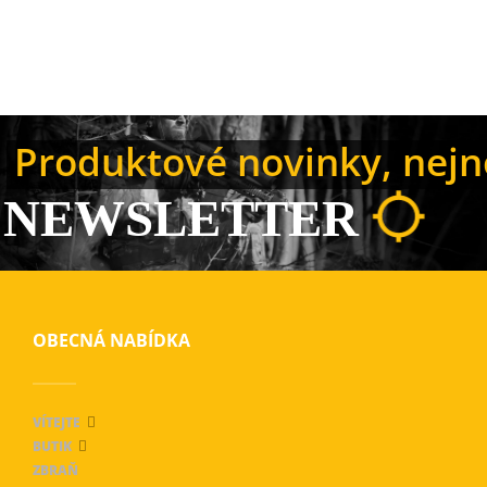
Produktové novinky, nejno
NEWSLETTER
OBECNÁ NABÍDKA
VÍTEJTE
BUTIK
ZBRAŇ