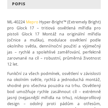
POPIS
ML-40224
Mepro
Hyper-Bright™ (Extremely Bright)
pro Glock 17 – tritiová osvětlená mířidla pro
pistoli Glock 17 Montáž na originální mířidla
(očnice a muška), modulace osvětlení podle
okolního světla, denní/noční použití a výjimečný
jas – rychlé a spolehlivé zaměřování, perfektně
zarovnané na cíl – robustní, průměrná životnost
12 let.
Funkční za všech podmínek, osvětlení v závislosti
na okolním světle, rychlá a jednoduchá montáž,
vhodné pro všechna pouzdra na trhu. Osvětlený
bod umožňuje rychle zasáhnout cíl – extrémně
jasný (nejjasnější mířidla na trhu), nízkoprofilový
design – odolný proti pádům a otřesům,