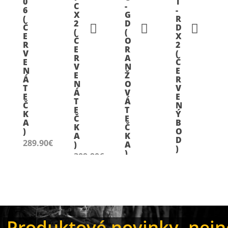
0
T
C
-
6
-
X
G
(
R
2
D
Č
D
(
(
E
X
Č
O
R
2
E
R
V
(
R
A
E
Č
V
N
N
E
E
Ž
Á
R
N
O
T
V
Á
V
E
E
T
Á
Č
N
E
T
K
Ý
Č
E
A
B
K
Č
)
O
A
K
D
289.90
€
)
A
)
)
309.90
€
509.90
€
450.90
€
Produktové novinky, nejno