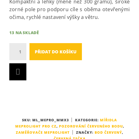
Kompaktní a lehký (méně než 300 gramů), široké
zorné pole pro podporu cíle s oběma otevřenými
očima, rychlé nastavení výšky a větru.
13 NA SKLADĚ
Množství
PŘIDAT DO KOŠÍKU
SKU:
ML_MEPRO_MMX3
KATEGORIE:
MÍŘIDLA
MEPROLIGHT PRO CZ
,
POZOROVÁNÍ ČERVENÉHO BODU
,
ZAMĚŘOVAČE MEPROLIGHT
ZNAČKY:
BOD ČERVENÝ
,
ČERVENÁ TEČKA