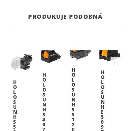
PRODUKUJE PODOBNÁ
H
H
H
O
O
O
L
H
L
L
O
O
O
O
S
L
S
S
U
O
U
U
N
S
N
N
H
U
H
H
S
N
E
S
5
H
5
4
1
S
0
0
2
5
9
7
C