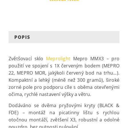
POPIS
Zvětšovací sklo
Meprolight
Mepro MMX3 – pro
použití ve spojení s 1X červeným bodem (MEPRO
22, MEPRO MOR, jakýkoli červený bod na trhu…).
Kompaktní a lehký (méně než 300 gramů), široké
zorné pole pro podporu cíle s oběma otevřenými
očima, rychlé nastavení výšky a větru.
Dodáváno se dvěma pryžovými kryty (BLACK &
FDE) – montáž na picatinny lištu s rychlou
otočnou montáží, zvětšení X3, robustní a odolné
pouzdro, bez nutnosti nulování.