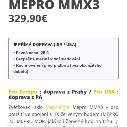
MEPRO MMX3
329.90
€
🛡️ PŘÍMÁ DOPRAVA (ISR / USA)
• Pevná cena: 25 €
• Bezpečné mezinárodní sledování
• Ruční ověření před platbou (bez okamžitého
debetu)
Pro Evropu
: doprava z Prahy /
Pro USA
:
doprava z PA
Zvětšovací sklo
Meprolight
Mepro MMX3 – pro
použití ve spojení s 1X červeným bodem (MEPRO
22, MEPRO MOR, jakýkoli červený bod na trhu…).