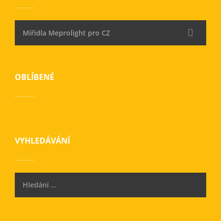
Mířidla Meprolight pro CZ
OBLÍBENÉ
VYHLEDÁVÁNÍ