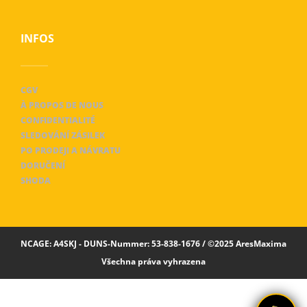
INFOS
CGV
À PROPOS DE NOUS
CONFIDENTIALITÉ
SLEDOVÁNÍ ZÁSILEK
PO PRODEJI A NÁVRATU
DORUČENÍ
SHODA
NCAGE: A4SKJ - DUNS-Nummer: 53-838-1676 / ©2025 AresMaxima
Všechna práva vyhrazena