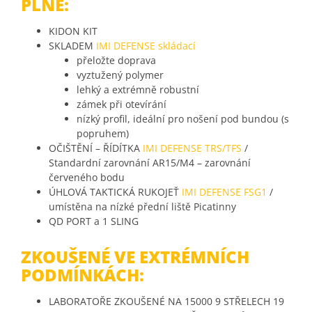
PLNÉ:
KIDON KIT
SKLADEM
IMI DEFENSE skládací
přeložte doprava
vyztužený polymer
lehký a extrémně robustní
zámek při otevírání
nízký profil, ideální pro nošení pod bundou (s
popruhem)
OČIŠTĚNÍ – ŘÍDÍTKA
IMI DEFENSE TRS/TFS
/
Standardní zarovnání AR15/M4 – zarovnání
červeného bodu
ÚHLOVÁ TAKTICKÁ RUKOJEŤ
IMI DEFENSE FSG1
/
umístěna na nízké přední liště Picatinny
QD PORT a 1 SLING
ZKOUŠENÉ VE EXTRÉMNÍCH
PODMÍNKÁCH:
LABORATOŘE ZKOUŠENÉ NA 15000 9 STŘELECH 19