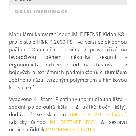
DALŠÍ INFORMACE
Modulární konverzní sada IMI DEFENSE Kidon K8 -
pro pistole H&K P-2000 FS - ve verzi se sklopnou
pažbou. Obouruční - změna z pravotočivé na
levotočivou během několika sekund -
ergonomická, extrémně odolná (testováno v
bojových a extrémních podmínkách), s tlumičem
zpětného rázu, tvrzeným polymerem a hliníkovou
konstrukcí.
Vybaveno 4 lištami Picatinny (horní dlouhá lišta –
spodní polodlouhá lišta – 2 krátké boční lišty),
dodávané se skladem
IMI DEFENSE skládací
,
taktický úchop
IMI DEFENSE FSG1
& sestavu
očnice a řídítek
IMI DEFENSE TRS/TFS
.