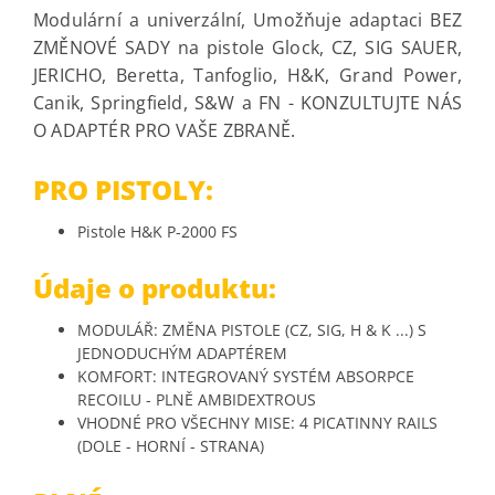
Modulární a univerzální, Umožňuje adaptaci BEZ
ZMĚNOVÉ SADY na pistole Glock, CZ, SIG SAUER,
JERICHO, Beretta, Tanfoglio, H&K, Grand Power,
Canik, Springfield, S&W a FN - KONZULTUJTE NÁS
O ADAPTÉR PRO VAŠE ZBRANĚ.
PRO PISTOLY:
Pistole H&K P-2000 FS
Údaje o produktu:
MODULÁŘ: ZMĚNA PISTOLE (CZ, SIG, H & K ...) S
JEDNODUCHÝM ADAPTÉREM
KOMFORT: INTEGROVANÝ SYSTÉM ABSORPCE
RECOILU - PLNĚ AMBIDEXTROUS
VHODNÉ PRO VŠECHNY MISE: 4 PICATINNY RAILS
(DOLE - HORNÍ - STRANA)