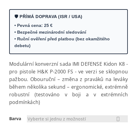
🛡️ PŘÍMÁ DOPRAVA (ISR / USA)
• Pevná cena: 25 €
• Bezpečné mezinárodní sledování
• Ruční ověření před platbou (bez okamžitého
debetu)
Modulární konverzní sada IMI DEFENSE Kidon K8 -
pro pistole H&K P-2000 FS - ve verzi se sklopnou
pažbou. Obouruční – změna z praváků na leváky
během několika sekund – ergonomické, extrémně
robustní (testováno v boji a v extrémních
podmínkách)
Barva
Vyberte si jednu z možností