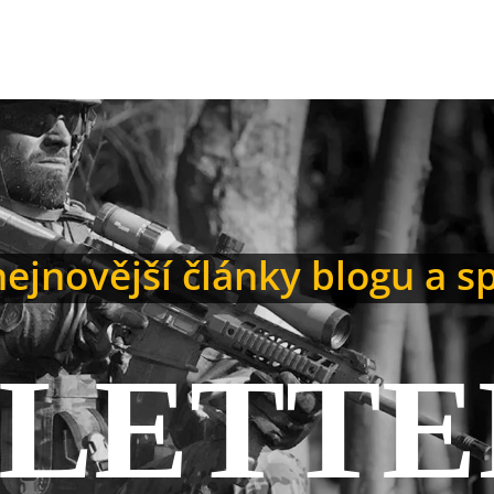
ejnovější články blogu a s
LETTE