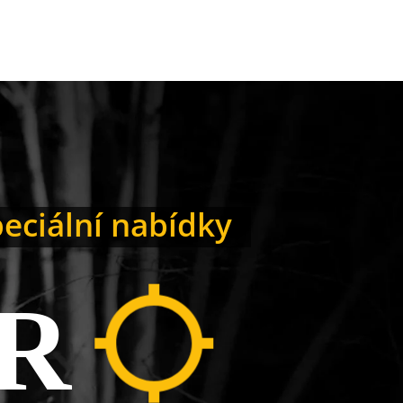
peciální nabídky
R