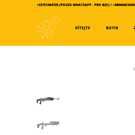
+33751464725 (POUZE WHATSAPP - PRO B2C) / +380666516
VÍTEJTE
BUTIK