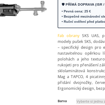
🛡️ PŘÍMÁ DOPRAVA (ISR /
• Pevná cena: 25 €
• Bezpečné mezinárodní sl
• Ruční ověření před platb
Fab obrany
SKS UAS, pr
modely pušek SKS, dodáv
– specifický design pro
nastavitelnou opěrkou l
polohách a jeho texturov
rukojeti pro přenášení zál
sklolaminátová konstruk
Mag a TAPCO, 4 picatinny
přidání dvojnožky, čer
Ergonomický design, bezp
Barva
Vyberte si jednu 