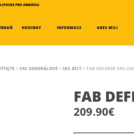
456 (POUZE PRO ARMÁDU)
ZBRAŇ
HODINKY
INFORMACE
ARES MILI
VÍTEJTE
/
SKS GENERÁLOVÉ
/
SKS DÍLY
/ FAB DEFENSE SKS UA
FAB DEF
209.90
€