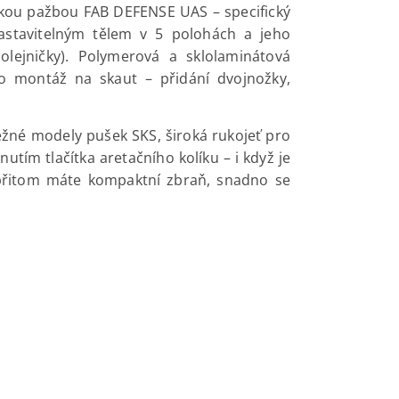
ckou pažbou FAB DEFENSE UAS – specifický
astavitelným tělem v 5 polohách a jeho
olejničky). Polymerová a sklolaminátová
ro montáž na skaut – přidání dvojnožky,
ěžné modely pušek SKS, široká rukojeť pro
ím tlačítka aretačního kolíku – i když je
 přitom máte kompaktní zbraň, snadno se