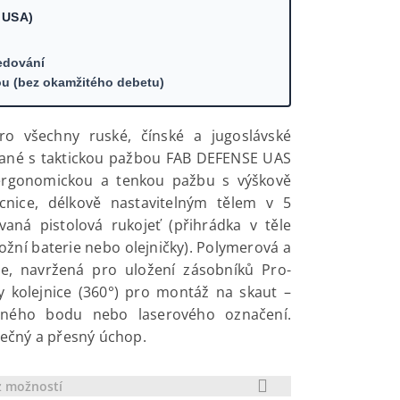
 USA)
edování
ou (bez okamžitého debetu)
o všechny ruské, čínské a jugoslávské
ané s taktickou pažbou FAB DEFENSE UAS
 ergonomickou a tenkou pažbu s výškově
ícnice, délkově nastavitelným tělem v 5
aná pistolová rukojeť (přihrádka v těle
ožní baterie nebo olejničky). Polymerová a
ce, navržená pro uložení zásobníků Pro-
 kolejnice (360°) pro montáž na skaut –
veného bodu nebo laserového označení.
ečný a přesný úchop.
z možností