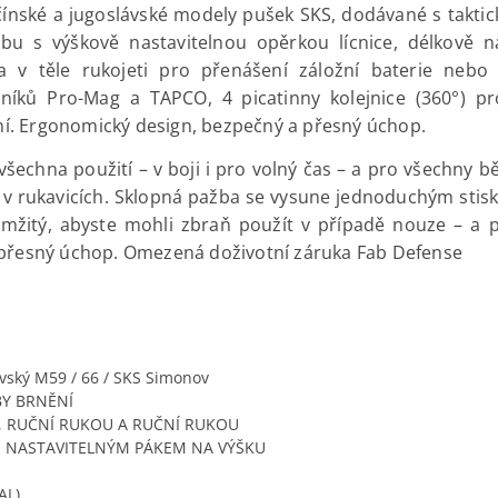
čínské a jugoslávské modely pušek SKS, dodávané s takti
u s výškově nastavitelnou opěrkou lícnice, délkově n
ka v těle rukojeti pro přenášení záložní baterie nebo 
níků Pro-Mag a TAPCO, 4 picatinny kolejnice (360°) p
. Ergonomický design, bezpečný a přesný úchop.
šechna použití – v boji i pro volný čas – a pro všechny b
ukavicích. Sklopná pažba se vysune jednoduchým stisknut
kamžitý, abyste mohli zbraň použít v případě nouze – a
 přesný úchop. Omezená doživotní záruka Fab Defense
ávský M59 / 66 / SKS Simonov
BY BRNĚNÍ
U, RUČNÍ RUKOU A RUČNÍ RUKOU
 NASTAVITELNÝM PÁKEM NA VÝŠKU
AL)