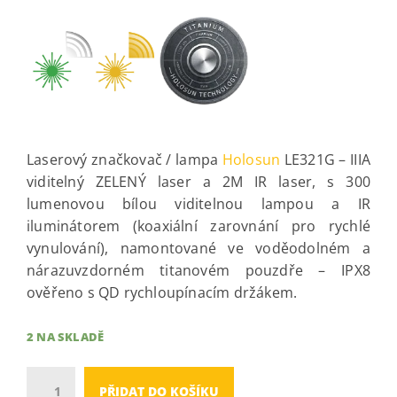
Laserový značkovač / lampa
Holosun
LE321G – IIIA
viditelný ZELENÝ laser a 2M IR laser, s 300
lumenovou bílou viditelnou lampou a IR
iluminátorem (koaxiální zarovnání pro rychlé
vynulování), namontované ve voděodolném a
nárazuvzdorném titanovém pouzdře – IPX8
ověřeno s QD rychloupínacím držákem.
2 NA SKLADĚ
Množství
PŘIDAT DO KOŠÍKU