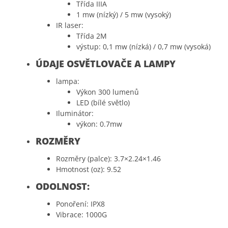
Třída IIIA
1 mw (nízký) / 5 mw (vysoký)
IR laser:
Třída 2M
výstup:
0,1 mw (nízká) / 0,7 mw (vysoká)
ÚDAJE OSVĚTLOVAČE A LAMPY
lampa:
Výkon 300 lumenů
LED (bílé světlo)
Iluminátor:
výkon: 0.7mw
ROZMĚRY
Rozměry (palce): 3.7×2.24×1.46
Hmotnost (oz): 9.52
ODOLNOST:
Ponoření: IPX8
Vibrace: 1000G