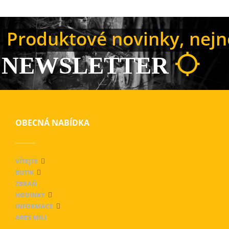
Produktové novinky, nejno
NEWSLETTER
OBECNÁ NABÍDKA
VÍTEJTE
BUTIK
ZBRAŇ
HODINKY
INFORMACE
ARES MILI