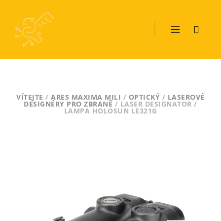
VÍTEJTE
/
ARES MAXIMA MILI
/
OPTICKÝ
/
LASEROVÉ
DESIGNÉRY PRO ZBRANĚ
/ LASER DESIGNATOR /
LAMPA HOLOSUN LE321G