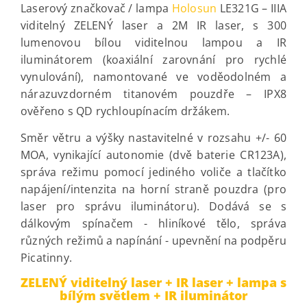
Laserový značkovač / lampa
Holosun
LE321G – IIIA
viditelný ZELENÝ laser a 2M IR laser, s 300
lumenovou bílou viditelnou lampou a IR
iluminátorem (koaxiální zarovnání pro rychlé
vynulování), namontované ve voděodolném a
nárazuvzdorném titanovém pouzdře – IPX8
ověřeno s QD rychloupínacím držákem.
Směr větru a výšky nastavitelné v rozsahu +/- 60
MOA, vynikající autonomie (dvě baterie CR123A),
správa režimu pomocí jediného voliče a tlačítko
napájení/intenzita na horní straně pouzdra (pro
laser pro správu iluminátoru). Dodává se s
dálkovým spínačem - hliníkové tělo, správa
různých režimů a napínání - upevnění na podpěru
Picatinny.
ZELENÝ viditelný laser + IR laser + lampa s
bílým světlem + IR iluminátor