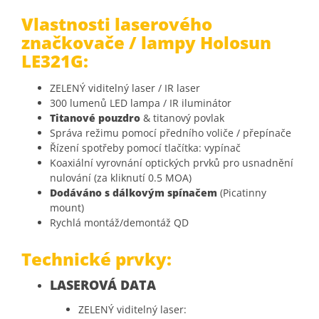
Vlastnosti laserového
značkovače / lampy
Holosun
LE321G:
ZELENÝ viditelný laser / IR laser
300 lumenů LED lampa / IR iluminátor
Titanové pouzdro
& titanový povlak
Správa režimu pomocí předního voliče / přepínače
Řízení spotřeby pomocí tlačítka: vypínač
Koaxiální vyrovnání optických prvků pro usnadnění
nulování (za kliknutí 0.5 MOA)
Dodáváno s dálkovým spínačem
(Picatinny
mount)
Rychlá montáž/demontáž QD
Technické prvky:
LASEROVÁ DATA
ZELENÝ viditelný laser: