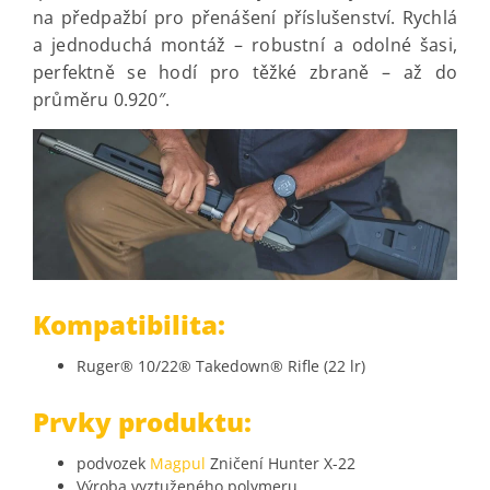
na předpažbí pro přenášení příslušenství. Rychlá
a jednoduchá montáž – robustní a odolné šasi,
perfektně se hodí pro těžké zbraně – až do
průměru 0.920″.
Kompatibilita:
Ruger® 10/22® Takedown® Rifle (22 lr)
Prvky produktu:
podvozek
Magpul
Zničení Hunter X-22
Výroba vyztuženého polymeru