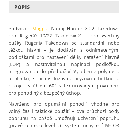
POPIS
Podvozek
Magpul
Náboj Hunter X-22 Takedown
pro Ruger® 10/22 Takedown® – pro všechny
pušky Ruger® Takedown se standardní nebo
těžkou hlavní – je dodáván s odnímatelnými
podložkami pro nastavení délky natažení hlavně
(LOP) a nastavitelnou napínací podložkou
integrovanou do předpažbí. Vyroben z polymeru
a hliníku, s protiskluzovou pryžovou botkou a
rukojetí s úhlem 60° s texturovaným povrchem
pro pohodlný a bezpečný úchop.
Navrženo pro optimální pohodlí, vhodné pro
volný čas i taktické použití – dva průchozí body
popruhu na pažbě umožňují uchycení popruhu
(pravého nebo levého), systém uchycení M-LOK