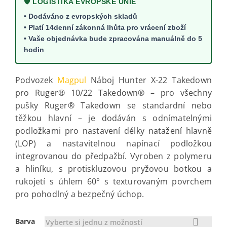
🛡️ LOGISTIKA EVROPSKÉ UNIE
• Dodáváno z evropských skladů
• Platí 14denní zákonná lhůta pro vrácení zboží
• Vaše objednávka bude zpracována manuálně do 5
hodin
Podvozek
Magpul
Náboj Hunter X-22 Takedown
pro Ruger® 10/22 Takedown® – pro všechny
pušky Ruger® Takedown se standardní nebo
těžkou hlavní – je dodáván s odnímatelnými
podložkami pro nastavení délky natažení hlavně
(LOP) a nastavitelnou napínací podložkou
integrovanou do předpažbí. Vyroben z polymeru
a hliníku, s protiskluzovou pryžovou botkou a
rukojetí s úhlem 60° s texturovaným povrchem
pro pohodlný a bezpečný úchop.
Barva
Vyberte si jednu z možností