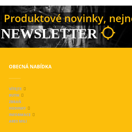
Produktové novinky, nejno
NEWSLETTER
OBECNÁ NABÍDKA
VÍTEJTE
BUTIK
ZBRAŇ
HODINKY
INFORMACE
ARES MILI