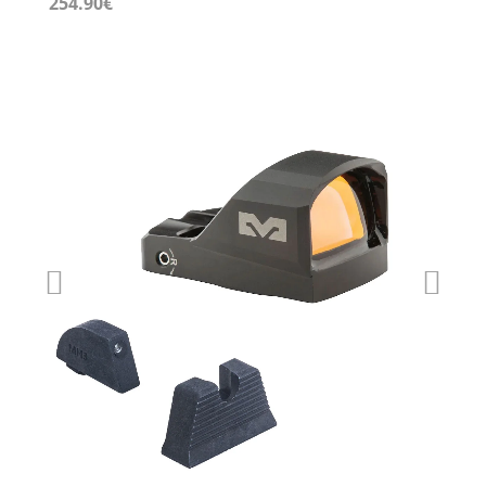
254.90
€