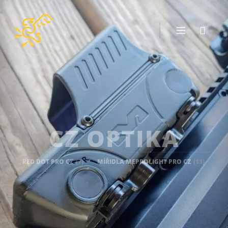
CZ OPTIKA
RED DOT PRO CZ
(7)
MÍŘIDLA MEPROLIGHT PRO CZ
(13)