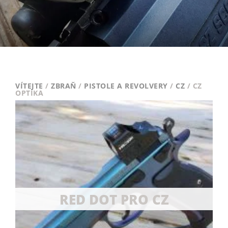
VÍTEJTE
/
ZBRAŇ
/
PISTOLE A REVOLVERY
/
CZ
/ CZ
OPTIKA
RED DOT PRO CZ