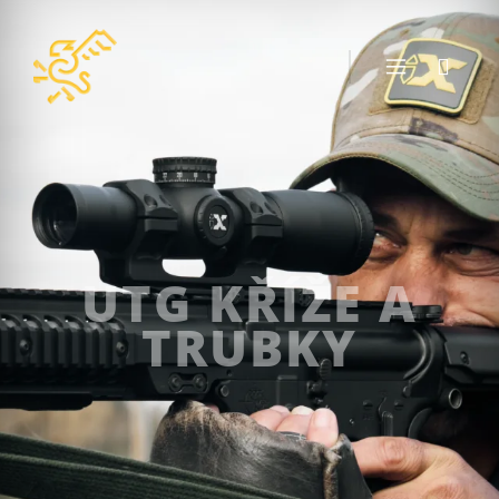
UTG KŘÍŽE A
TRUBKY