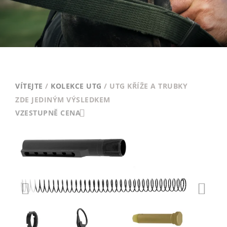
VÍTEJTE
/
KOLEKCE UTG
/ UTG KŘÍŽE A TRUBKY
ZDE JEDINÝM VÝSLEDKEM
VZESTUPNĚ CENA