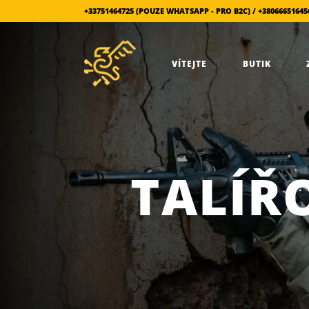
+33751464725 (POUZE WHATSAPP - PRO B2C) / +380666516
VÍTEJTE
BUTIK
TALÍŘ