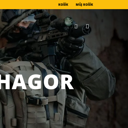
KOŠÍK
MŮJ KOŠÍK
 HAGOR