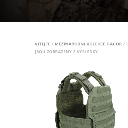
VÍTEJTE
/
MEZINÁRODNÍ KOLEKCE HAGOR
/ 
SEŘAZENO
JSOU ZOBRAZENY 2 VÝSLEDKY
VZESTUPNĚ
PODLE
CENY