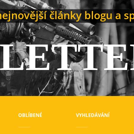
ejnovější články blogu a s
LETTE
OBLÍBENÉ
VYHLEDÁVÁNÍ