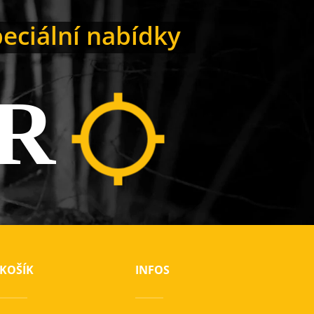
peciální nabídky
R
KOŠÍK
INFOS