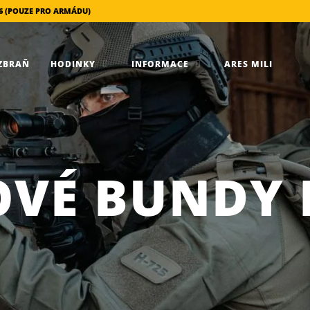
456 (POUZE PRO ARMÁDU)
ZBRAŇ
HODINKY
INFORMACE
ARES MILI
OVÉ BUNDY