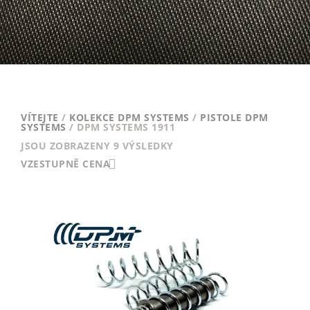
VÍTEJTE
/
KOLEKCE DPM SYSTEMS
/
PISTOLE DPM
SYSTEMS
/ DPM SYSTEMS 1911
SEŘAZENO
JSOU ZOBRAZENY 9 VÝSLEDKY
VZESTUPNĚ
VZESTUPNĚ CENA
PODLE
CENY