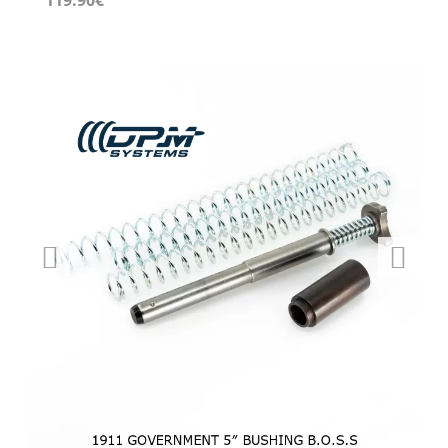
119.90
€