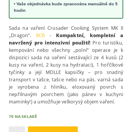
• Vaše objednávka bude zpracována manuálně do 5
hodin
Sada na vaření Crusader Cooking System MK II
„Dragon“.
BCB
-
Kompaktní, kompletní a
navržený pro intenzivní použití!
Pro turistiku,
kempování nebo všechny „polní“ operace je k
dispozici sada na vaření sestávající ze 4 kusů (2
kusy na vaření, 2 kusy na hydrataci), 1 hořčíkové
tyčinky a její MOLLE kapsičky – pro snadný
transport v tašce, tašce nebo na pás. varná sada
je vyrobena z hliníku, eloxovaný povrch s
nepřilnavým povrchem (jako pánev v kuchyni
maminky!) a umožňuje velkorysý objem vaření.
70 NA SKLADĚ
Množství