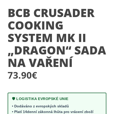
BCB CRUSADER
COOKING
SYSTEM MK II
„DRAGON“ SADA
NA VAŘENÍ
73.90
€
🛡️ LOGISTIKA EVROPSKÉ UNIE
• Dodáváno z evropských skladů
• Platí 14denní zákonná lhůta pro vrácení zboží