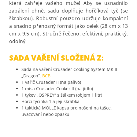
která zahřeje vašeho muže! Aby se usnadnilo
zapálení ohně, sadu doplňuje hořčíková tyč (se
škrabkou). Robustní pouzdro udržuje kompaktní
a snadno přenosný formát jako celek (28 cm x 13
cm x 9.5 cm). Stručně řečeno, efektivní, praktický,
odolný!
SADA VAŘENÍ SLOŽENÁ Z:
Sada na vaření Crusader Cooking System MK II
„Dragon“.
BCB
1 vařič Crusader II (na palivo)
1 mísa Crusader Cooker II (na jídlo)
1 tykev „OSPREY“ s šálkem (objem 1 litr)
Hořčí tyčinka 1 a její škrabka
1 taktická MOLLE kapsa pro nošení na tašce,
uvazování nebo opasku