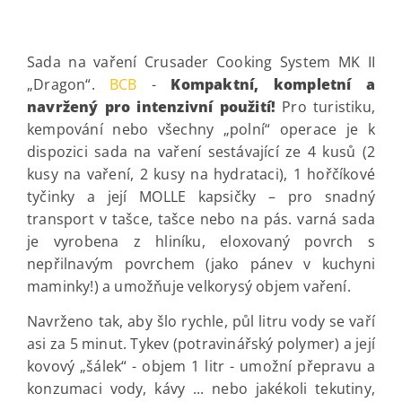
Sada na vaření Crusader Cooking System MK II
„Dragon“.
BCB
-
Kompaktní, kompletní a
navržený pro intenzivní použití!
Pro turistiku,
kempování nebo všechny „polní“ operace je k
dispozici sada na vaření sestávající ze 4 kusů (2
kusy na vaření, 2 kusy na hydrataci), 1 hořčíkové
tyčinky a její MOLLE kapsičky – pro snadný
transport v tašce, tašce nebo na pás. varná sada
je vyrobena z hliníku, eloxovaný povrch s
nepřilnavým povrchem (jako pánev v kuchyni
maminky!) a umožňuje velkorysý objem vaření.
Navrženo tak, aby šlo rychle, půl litru vody se vaří
asi za 5 minut. Tykev (potravinářský polymer) a její
kovový „šálek“ - objem 1 litr - umožní přepravu a
konzumaci vody, kávy ... nebo jakékoli tekutiny,