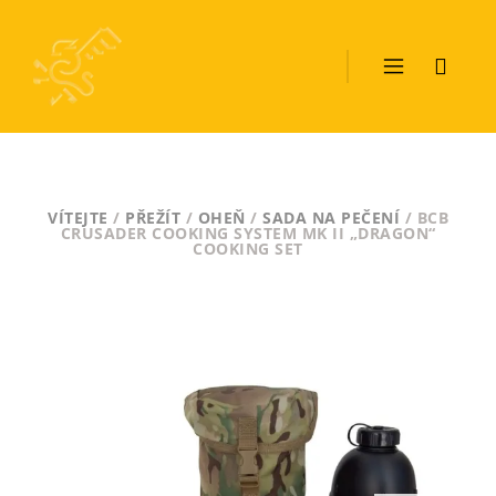
VÍTEJTE
/
PŘEŽÍT
/
OHEŇ
/
SADA NA PEČENÍ
/ BCB
CRUSADER COOKING SYSTEM MK II „DRAGON“
COOKING SET