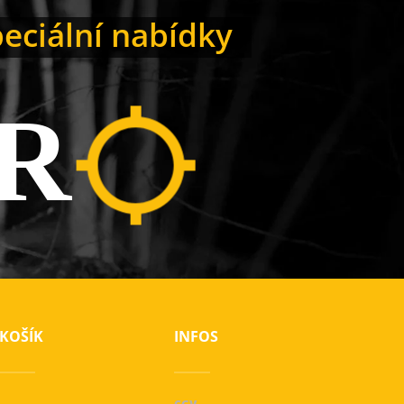
peciální nabídky
R
KOŠÍK
INFOS