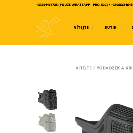
+33751464725 (POUZE WHATSAPP - PRO B2C) / +380666516
VÍTEJTE
BUTIK
VÍTEJTE
/
PODVOZEK A KŘÍ