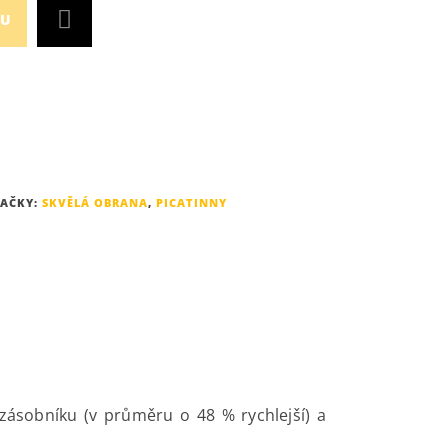
KU
AČKY:
SKVĚLÁ OBRANA
,
PICATINNY
zásobníku (v průměru o 48 % rychlejší) a