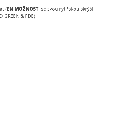
t (
EN MOŽNOST
) se svou rytířskou skrýší
 OD GREEN & FDE)