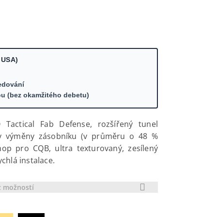
 USA)
edování
ou (bez okamžitého debetu)
 Tactical Fab Defense, rozšířený tunel
by výměny zásobníku (v průměru o 48 %
chop pro CQB, ultra texturovaný, zesílený
chlá instalace.
z možností