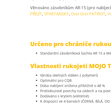
Věnováno zásobníkům AR-15 (pro nabíjecí 
PŘEJÍT
,
SPARTANSKÝ
,
Orel Orel PATRIOT
,
H
Určeno pro chrániče rukou
Standardní zásobníková šachta AR 15 a M
Vlastnosti rukojeti MOJO 
Výroba skelných vláken z polymerů
Optimální pro CQB
Doba nabíjení snížena přibližně o 48 %
Protiskluzové povrchy na zádech a na povr
Dodáváno s krytem (volitelně)
K dispozici ve 4 barvách (ČERNÁ, BÍLÁ, O