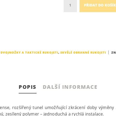
Množství
PŘIDAT DO KOŠÍ
:
DVOJNOŽKY A TAKTICKÉ RUKOJETI
,
SKVĚLÉ OBRANNÉ RUKOJETI
ZN
POPIS
DALŠÍ INFORMACE
ense, rozšířený tunel umožňující zkrácení doby výměny 
ý, zesílený polymer – jednoduchá a rychlá instalace.