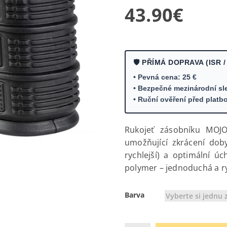
43.90
€
🛡️ PŘÍMÁ DOPRAVA (ISR /
• Pevná cena: 25 €
• Bezpečné mezinárodní sl
• Ruční ověření před platb
Rukojeť zásobníku MOJO
umožňující zkrácení do
rychlejší) a optimální ú
polymer – jednoduchá a ry
Barva
Vyberte si jednu 