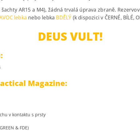
šachty AR15 a M4), žádná trvalá úprava zbraně. Rezervova
AVOC lebka
nebo lebka
BDĚLÝ
(k dispozici v ČERNÉ, BÍLÉ,
DEUS VULT!
:
4
Tactical Magazine:
chu v kontaktu s prsty
D GREEN & FDE)