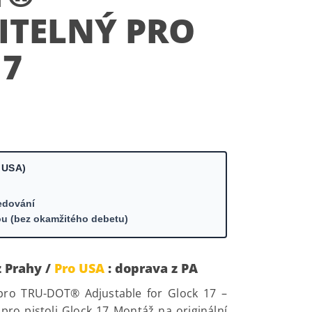
ITELNÝ PRO
17
 USA)
edování
ou (bez okamžitého debetu)
z Prahy /
Pro USA
: doprava z PA
ro TRU-DOT® Adjustable for Glock 17 –
 pro pistoli Glock 17 Montáž na originální