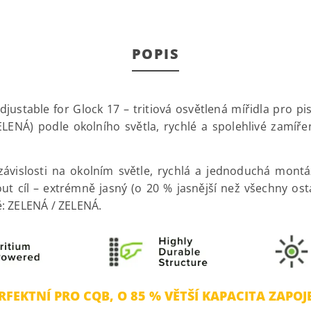
POPIS
table for Glock 17 – tritiová osvětlená mířidla pro pist
ENÁ) podle okolního světla, rychlé a spolehlivé zamířen
závislosti na okolním světle, rychlá a jednoduchá mon
 cíl – extrémně jasný (o 20 % jasnější než všechny ostat
: ZELENÁ / ZELENÁ.
RFEKTNÍ PRO CQB, O 85 % VĚTŠÍ KAPACITA ZAPOJ