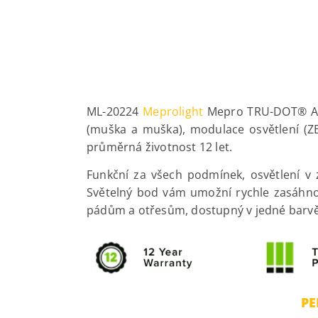
ML-20224
Meprolight
Mepro TRU-DOT® Adjus
(muška a muška), modulace osvětlení (ZEL
průměrná životnost 12 let.
Funkční za všech podmínek, osvětlení v 
Světelný bod vám umožní rychle zasáhnout
pádům a otřesům, dostupný v jedné barvě
PE