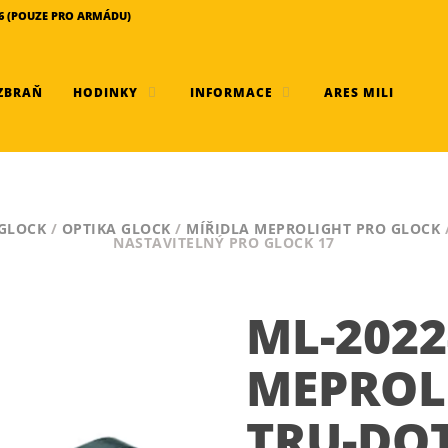
456 (POUZE PRO ARMÁDU)
ZBRAŇ
HODINKY
INFORMACE
ARES MILI
GLOCK
/
OPTIKA GLOCK
/
MÍŘIDLA MEPROLIGHT PRO GLOCK
NASTAVITELNÝ PRO GLOCK 17
ML-2022
MEPROL
TRU-DO