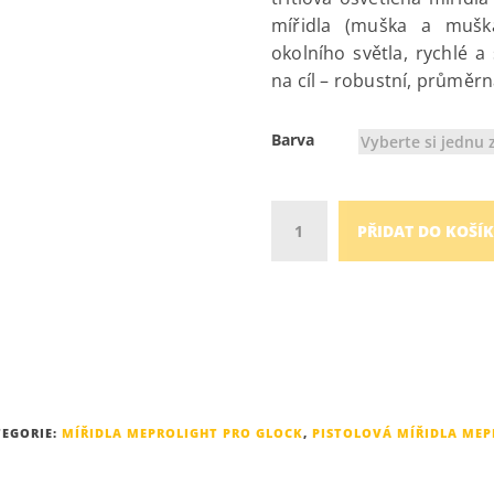
mířidla (muška a muška
okolního světla, rychlé a
na cíl – robustní, průměrn
Barva
Vyberte si jednu 
Množství
PŘIDAT DO KOŠÍ
EGORIE:
MÍŘIDLA MEPROLIGHT PRO GLOCK
,
PISTOLOVÁ MÍŘIDLA MEP