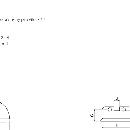
avitelný pro Glock 17
2 let
mínek