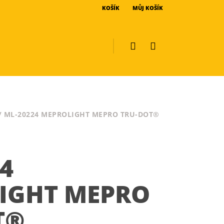
KOŠÍK
MŮJ KOŠÍK
/ ML-20224 MEPROLIGHT MEPRO TRU-DOT®
4
IGHT MEPRO
T®