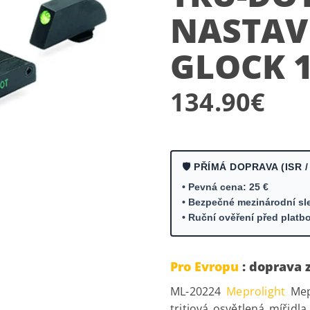
NASTAV
GLOCK 
134.90
€
🛡️ PŘÍMÁ DOPRAVA (ISR /
• Pevná cena: 25 €
• Bezpečné mezinárodní sl
• Ruční ověření před platb
Pro Evropu
: doprava 
ML-20224
Meprolight
Mep
tritiová osvětlená mířidla