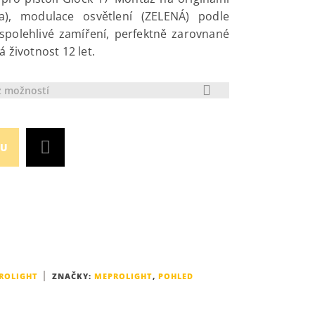
), modulace osvětlení (ZELENÁ) podle
 spolehlivé zamíření, perfektně zarovnané
á životnost 12 let.
z možností
KU
ROLIGHT
ZNAČKY:
MEPROLIGHT
,
POHLED