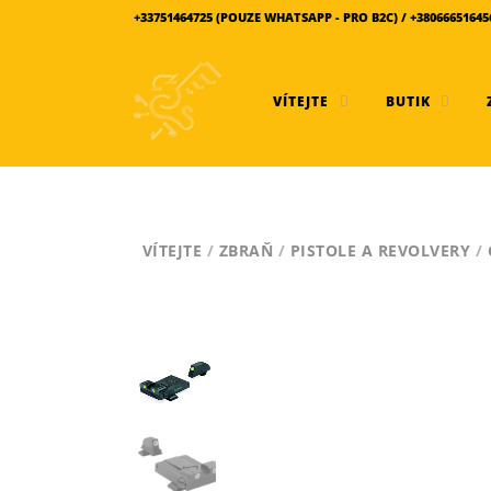
+33751464725 (POUZE WHATSAPP - PRO B2C) / +380666516
VÍTEJTE
BUTIK
VÍTEJTE
/
ZBRAŇ
/
PISTOLE A REVOLVERY
/