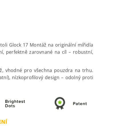
oli Glock 17 Montáž na originální mířidla
í, perfektně zarovnané na cíl – robustní,
táž, vhodné pro všechna pouzdra na trhu.
ní), nízkoprofilový design – odolný proti
ENÍ