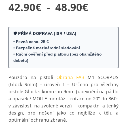
Cenové
42.90
€
-
48.90
€
rozpětí
42.90
🛡️ PŘÍMÁ DOPRAVA (ISR / USA)
• Pevná cena: 25 €
€
• Bezpečné mezinárodní sledování
• Ruční ověření před platbou (bez okamžitého
až
debetu)
48.90
Pouzdro na pistoli
Obrana FAB
M1 SCORPUS
(Glock 9mm) – úroveň 1 – Určeno pro všechny
€
pistole Glock s komorou 9mm (upevnění na pádlo
a opasek / MOLLE montáž – rotace od 20° do 360°
v závislosti na zvolené verzi) – kompaktní a tenký
design, pro nošení jako co nejblíže k tělu a
optimální ochranu zbraně.