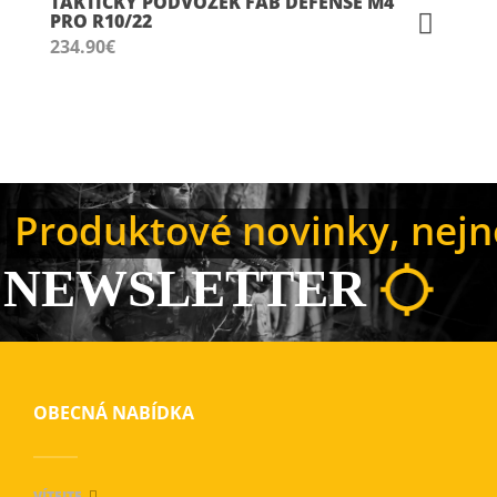
TAKTICKÝ PODVOZEK FAB DEFENSE M4
PRO R10/22
234.90
€
Produktové novinky, nejno
NEWSLETTER
OBECNÁ NABÍDKA
VÍTEJTE