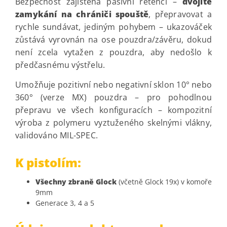
Bezpečnost zajištěná pasivní retencí –
dvojité
zamykání na chrániči spouště
, přepravovat a
rychle sundávat, jediným pohybem – ukazováček
zůstává vyrovnán na ose pouzdra/závěru, dokud
není zcela vytažen z pouzdra, aby nedošlo k
předčasnému výstřelu.
Umožňuje pozitivní nebo negativní sklon 10° nebo
360° (verze MX) pouzdra – pro pohodlnou
přepravu ve všech konfiguracích – kompozitní
výroba z polymeru vyztuženého skelnými vlákny,
validováno MIL-SPEC.
K pistolím:
Všechny zbraně Glock
(včetně Glock 19x) v komoře
9mm
Generace 3, 4 a 5