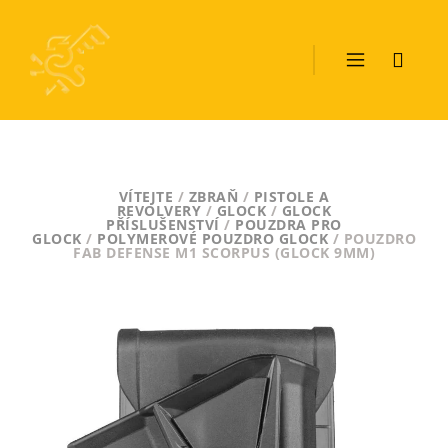
VÍTEJTE
/
ZBRAŇ
/
PISTOLE A
REVOLVERY
/
GLOCK
/
GLOCK
PŘÍSLUŠENSTVÍ
/
POUZDRA PRO
GLOCK
/
POLYMEROVÉ POUZDRO GLOCK
/ POUZDRO
FAB DEFENSE M1 SCORPUS (GLOCK 9MM)