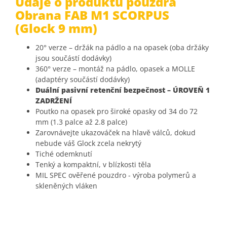
Údaje o produktu pouzdra
Obrana FAB
M1 SCORPUS
(Glock 9 mm)
20° verze – držák na pádlo a na opasek (oba držáky
jsou součástí dodávky)
360° verze – montáž na pádlo, opasek a MOLLE
(adaptéry součástí dodávky)
Duální pasivní retenční bezpečnost – ÚROVEŇ 1
ZADRŽENÍ
Poutko na opasek pro široké opasky od 34 do 72
mm (1.3 palce až 2.8 palce)
Zarovnávejte ukazováček na hlavě válců, dokud
nebude váš Glock zcela nekrytý
Tiché odemknutí
Tenký a kompaktní, v blízkosti těla
MIL SPEC ověřené pouzdro - výroba polymerů a
skleněných vláken