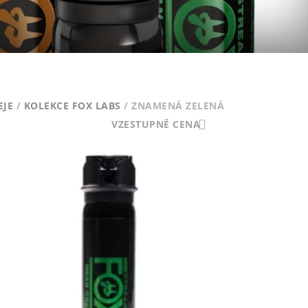
EJE
/
KOLEKCE FOX LABS
/ ZNAMENÁ ZELENÁ
VZESTUPNĚ CENA