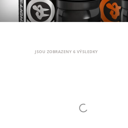
SEŘAZENO
JSOU ZOBRAZENY 6 VÝSLEDKY
VZESTUPNĚ
PODLE
CENY