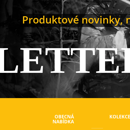
Produktové novinky, n
LETTE
OBECNÁ
KOLEKC
NABÍDKA