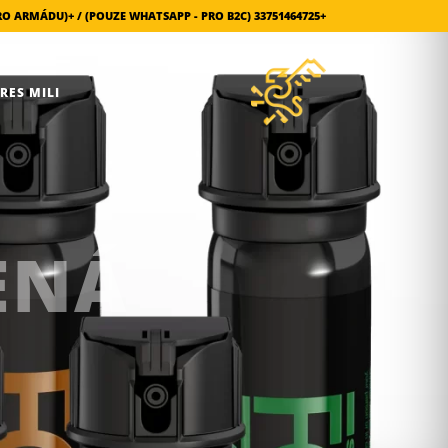
+33751464725 (POUZE WHATSAPP - PRO B2C) / +380666516456 (POUZE PRO ARMÁDU)
ARES MILI
ENÁ