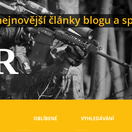
ejnovější články blogu a s
R
E
OBLÍBENÉ
VYHLEDÁVÁNÍ