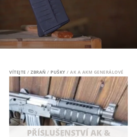
VÍTEJTE
/
ZBRAŇ
/
PUŠKY
/ AK A AKM GENERÁLOVÉ
PŘÍSLUŠENSTVÍ AK &